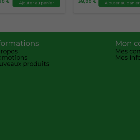
,90
€
38,00
€
Ajouter au panier
Ajouter au panier
formations
Mon c
propos
Mes co
omotions
Mes inf
uveaux produits