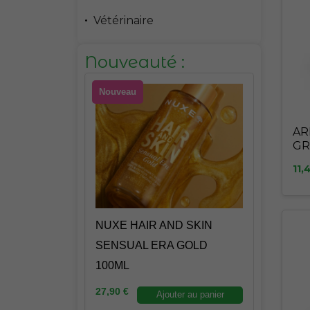
Vétérinaire
Nouveauté :
Nouveau
AR
GR
40
11,
ND SKIN
NUXE HAIR AND SKIN
NK 100ML
SENSUAL ERA GOLD
100ML
27,90
€
uter au panier
Ajouter au panier