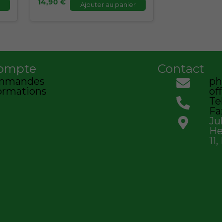
14,90
€
Ajouter au panier
ompte
Contact
mmandes
ph
ormations
of
Tel
Fa
Ju
He
11