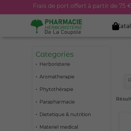
Aller
Frais de port offert à partir de 75
au
contenu
Cata
Categories
Herboristerie
Aromatherapie
Phytothérapie
Résult
Parapharmacie
Dietetique & nutrition
Materiel medical