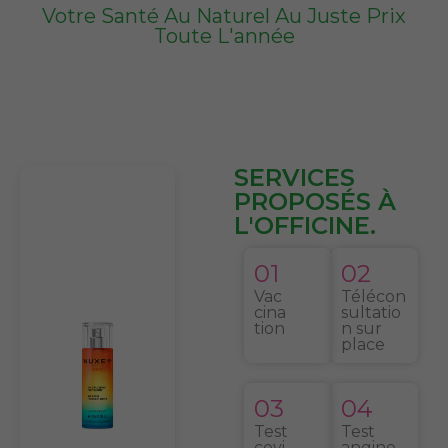
Votre Santé Au Naturel Au Juste Prix
Toute L'année
SERVICES
PROPOSÉS À
L'OFFICINE.
01
02
Vac
Télécon
cina
sultatio
tion
n sur
place
03
04
Test
Test
covi
angine