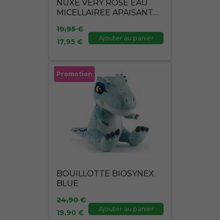
NUXE VERY ROSE EAU
MICELLAIREE APAISANTE
400ML
19,95
€
Ajouter au panier
17,95
€
Le
Le
Promotion
prix
prix
initial
actuel
était :
est :
24,90 €.
19,90 €.
BOUILLOTTE BIOSYNEX
BLUE
24,90
€
Ajouter au panier
19,90
€