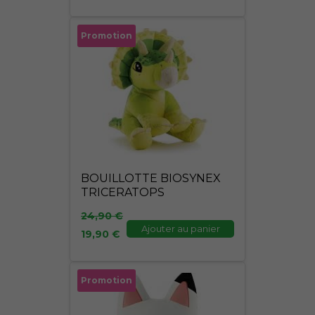
Le
Le
Promotion
prix
prix
initial
actuel
était :
est :
24,90 €.
19,90 €.
BOUILLOTTE BIOSYNEX
TRICERATOPS
24,90
€
Ajouter au panier
19,90
€
Le
Le
Promotion
prix
prix
initial
actuel