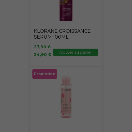
KLORANE CROISSANCE
SERUM 100ML
27,90
€
Ajouter au panier
24,90
€
Le
Le
Promotion
prix
prix
initial
actuel
était :
est :
19,95 €.
17,95 €.