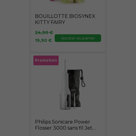
BOUILLOTTE BIOSYNEX
KITTY FAIRY
24,90
€
Ajouter au panier
19,90
€
Le
Le
Promotion
prix
prix
initial
actuel
était :
est :
89,00 €.
75,00 €.
Philips Sonicare Power
Flosser 3000 sans fil Jet
dentaire – Blanc