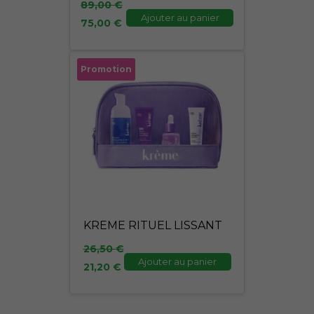
89,00
€
Ajouter au panier
75,00
€
Le
Le
Promotion
prix
prix
initial
actuel
était :
est :
26,50 €.
21,20 €.
KREME RITUEL LISSANT
26,50
€
Ajouter au panier
21,20
€