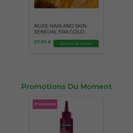
NUXE HAIR AND SKIN
SENSUAL ERA GOLD
100ML
27,90
€
Ajouter au panier
Promotions Du Moment
Le
Le
Promotion
prix
prix
initial
actuel
était :
est :
27,90 €.
24,90 €.