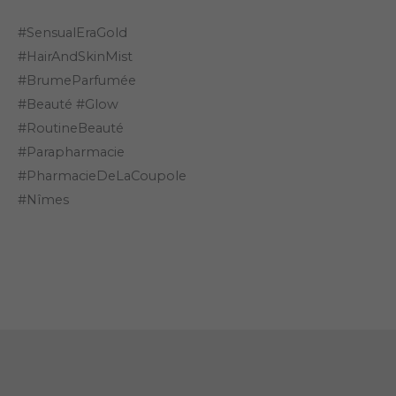
#SensualEraGold
#HairAndSkinMist
#BrumeParfumée
#Beauté #Glow
#RoutineBeauté
#Parapharmacie
#PharmacieDeLaCoupole
#Nîmes