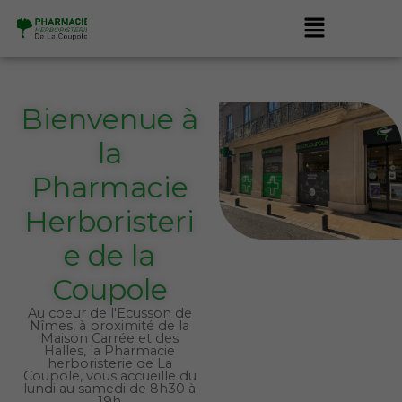
Aller
Menu
au
contenu
Bienvenue à
la
Pharmacie
Herboristeri
e de la
Coupole
Au coeur de l'Ecusson de
Nîmes, à proximité de la
Maison Carrée et des
Halles, la Pharmacie
herboristerie de La
Coupole, vous accueille du
lundi au samedi de 8h30 à
19h