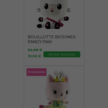
était :
est :
24,90 €.
19,90 €.
BOUILLOTTE BIOSYNEX
PANDY PAW
24,90
€
Ajouter au panier
19,90
€
Le
Le
Promotion
prix
prix
initial
actuel
était :
est :
24,90 €.
19,90 €.