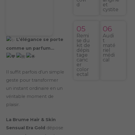
d
et
cystite
05
06
Remi
Audi
L’élégance se porte
se du
t
kit de
maté
comme un parfum…
dépis
riel
tage
médi
canc
cal
er
color
Il suffit parfois d’un simple
ectal
geste pour transformer
un instant ordinaire en un
véritable moment de
plaisir.
La Brume Hair & Skin
Sensual Era Gold
dépose