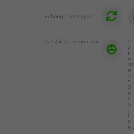
Echange en Magasin
Satisfait ou remboursé
P
a
i
e
m
e
n
t
S
e
c
u
r
i
s
é