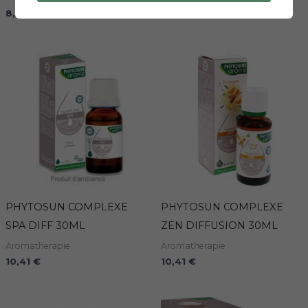
8,46
€
10,41
€
PHYTOSUN COMPLEXE
PHYTOSUN COMPLEXE
SPA DIFF 30ML
ZEN DIFFUSION 30ML
Aromatherapie
Aromatherapie
10,41
€
10,41
€