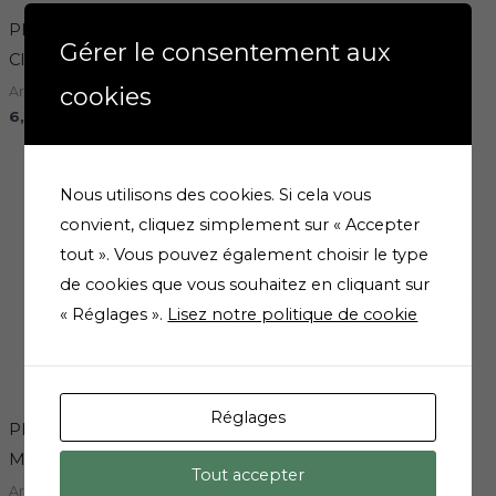
PHYTOSUN AROMS PAST
PHYTOSUN AROMS PAST
Gérer le consentement aux
CITRON BTE24
MIEL BTE 24
cookies
Aromatherapie
Aromatherapie
6,91
€
6,08
€
Nous utilisons des cookies. Si cela vous
convient, cliquez simplement sur « Accepter
tout ». Vous pouvez également choisir le type
de cookies que vous souhaitez en cliquant sur
« Réglages ».
Lisez notre politique de cookie
Réglages
PHYTOSUN AROMS SPRAY
PHYTOSUN COMPLEXE
MAUX DE GORGE
GRAND AIR DIFF 30ML
Tout accepter
Aromatherapie
Aromatherapie