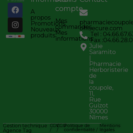
F
I
compte
A
a
n
propos
c
s
Mes
pharmaciecoupo
Promotions
commandes
e
t
offisecure.com
Nouveaux
Mes
Tel : 04.66.67.6
b
a
produits
informations
Fax :04.66.28.0
o
g
Julie
o
r
Saramito
k
a
|
Pharmacie
m
Herboristerie
de
la
coupole,
11,
Rue
Guizot
30000
Nîmes
Gestion technique
CGV
CGU
Politique de
Mentions
/
/
confidentialité /
légales
Agence Tag