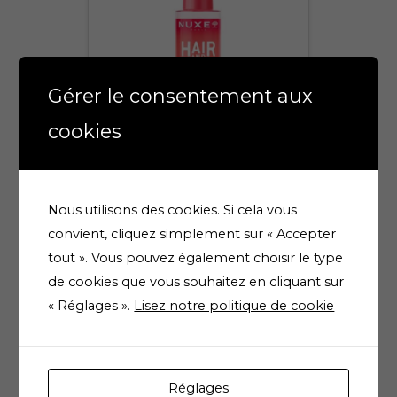
Gérer le consentement aux
cookies
NUXE HAIR AND SKIN
HAPPY IN PINK 100ML
Nous utilisons des cookies. Si cela vous
27,90
€
Ajouter au panier
convient, cliquez simplement sur « Accepter
tout ». Vous pouvez également choisir le type
Nouveau
de cookies que vous souhaitez en cliquant sur
« Réglages ».
Lisez notre politique de cookie
Réglages