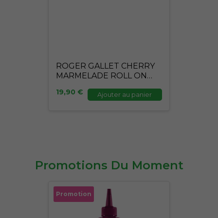
ROGER GALLET CHERRY
MARMELADE ROLL ON
15ML
19,90
€
Ajouter au panier
Promotions Du Moment
Le
Le
Promotion
prix
prix
initial
actuel