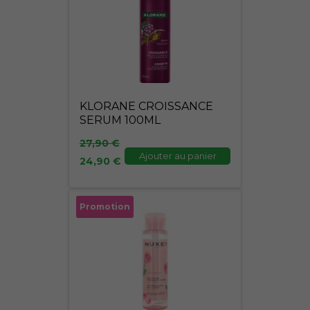
était :
est :
27,90 €.
24,90 €.
KLORANE CROISSANCE
SERUM 100ML
27,90
€
Ajouter au panier
24,90
€
Le
Le
Promotion
prix
prix
initial
actuel
était :
est :
19,95 €.
17,95 €.