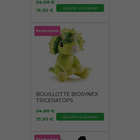
24,90
€
Ajouter au panier
19,90
€
Le
Le
Promotion
prix
prix
initial
actuel
était :
est :
24,90 €.
19,90 €.
BOUILLOTTE BIOSYNEX
TRICERATOPS
24,90
€
Ajouter au panier
19,90
€
Le
Le
Promotion