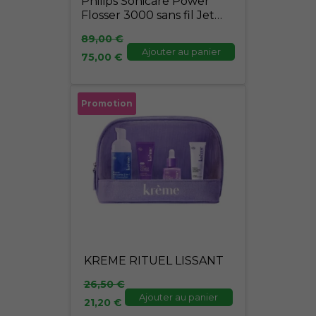
Philips Sonicare Power
Flosser 3000 sans fil Jet
dentaire – Blanc
89,00
€
Ajouter au panier
75,00
€
Le
Le
Promotion
prix
prix
initial
actuel
était :
est :
26,50 €.
21,20 €.
KREME RITUEL LISSANT
26,50
€
Ajouter au panier
21,20
€