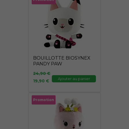
prix
prix
initial
actuel
était :
est :
24,90 €.
19,90 €.
BOUILLOTTE BIOSYNEX
PANDY PAW
24,90
€
Ajouter au panier
19,90
€
Le
Le
Promotion
prix
prix
initial
actuel
était :
est :
24,90 €.
19,90 €.