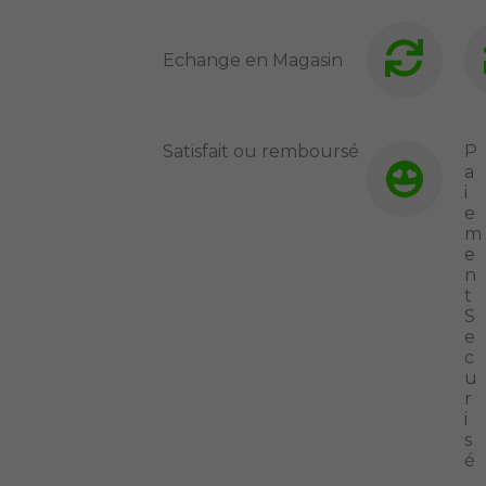
Echange en Magasin
Satisfait ou remboursé
P
a
i
e
m
e
n
t
S
e
c
u
r
i
s
é