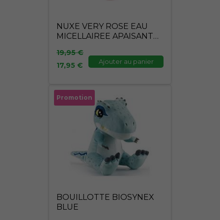
NUXE VERY ROSE EAU
MICELLAIREE APAISANTE
400ML
19,95
€
Ajouter au panier
17,95
€
Le
Le
Promotion
prix
prix
initial
actuel
était :
est :
24,90 €.
19,90 €.
BOUILLOTTE BIOSYNEX
BLUE