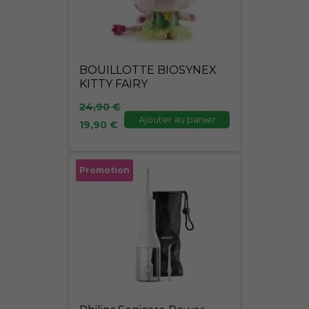
BOUILLOTTE BIOSYNEX
KITTY FAIRY
24,90
€
Ajouter au panier
19,90
€
Le
Le
Promotion
prix
prix
initial
actuel
était :
est :
89,00 €.
75,00 €.