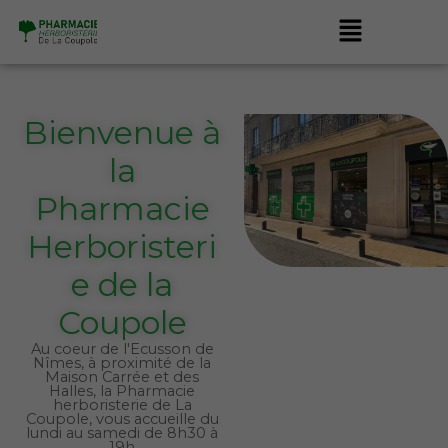
Aller
Menu
au
contenu
Bienvenue à
la
Pharmacie
Herboristeri
e de la
Coupole
Au coeur de l'Ecusson de
Nîmes, à proximité de la
Maison Carrée et des
Halles, la Pharmacie
herboristerie de La
Coupole, vous accueille du
lundi au samedi de 8h30 à
19h