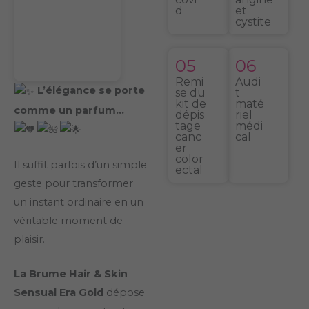
d
et
cystite
05
06
Remi
Audi
L’élégance se porte
se du
t
kit de
maté
comme un parfum…
dépis
riel
tage
médi
canc
cal
er
color
Il suffit parfois d’un simple
ectal
geste pour transformer
un instant ordinaire en un
véritable moment de
plaisir.
La Brume Hair & Skin
Sensual Era Gold
dépose