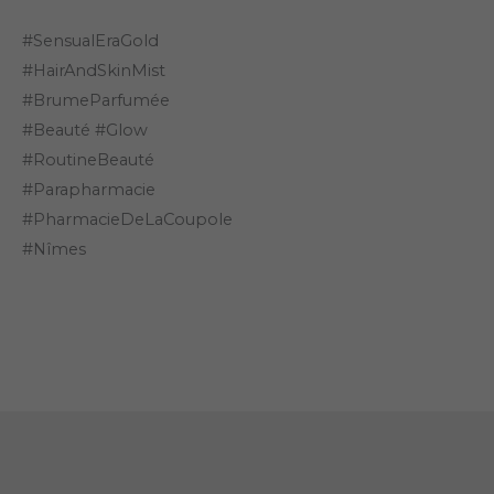
#SensualEraGold
#HairAndSkinMist
#BrumeParfumée
#Beauté #Glow
#RoutineBeauté
#Parapharmacie
#PharmacieDeLaCoupole
#Nîmes