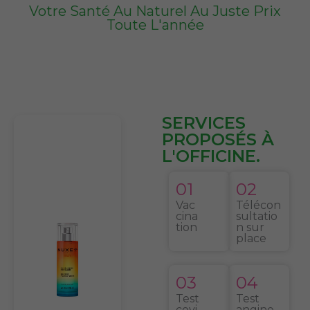
Votre Santé Au Naturel Au Juste Prix
Toute L'année
SERVICES
PROPOSÉS À
L'OFFICINE.
01
02
Vac
Télécon
cina
sultatio
tion
n sur
place
03
04
Test
Test
covi
angine