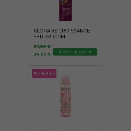
KLORANE CROISSANCE
SERUM 100ML
27,90
€
Ajouter au panier
24,90
€
Le
Le
Promotion
prix
prix
initial
actuel
était :
est :
19,95 €.
17,95 €.