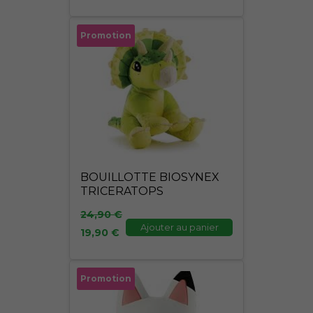
Le
Le
Promotion
prix
prix
initial
actuel
était :
est :
24,90 €.
19,90 €.
BOUILLOTTE BIOSYNEX
TRICERATOPS
24,90
€
Ajouter au panier
19,90
€
Le
Le
Promotion
prix
prix
initial
actuel