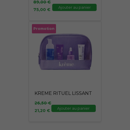
89,00
€
Ajouter au panier
75,00
€
Le
Le
Promotion
prix
prix
initial
actuel
était :
est :
26,50 €.
21,20 €.
KREME RITUEL LISSANT
26,50
€
Ajouter au panier
21,20
€