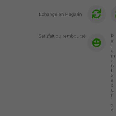
Echange en Magasin
Satisfait ou remboursé
P
a
i
e
m
e
n
t
S
e
c
u
r
i
s
é