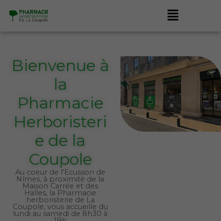
Aller
Menu
au
contenu
Bienvenue à
la
Pharmacie
Herboristeri
e de la
Coupole
Au coeur de l'Ecusson de
Nîmes, à proximité de la
Maison Carrée et des
Halles, la Pharmacie
herboristerie de La
Coupole, vous accueille du
lundi au samedi de 8h30 à
19h