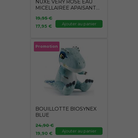
NUXE VERY ROSE EAU
MICELLAIREE APAISANTE
400ML
19,95
€
Ajouter au panier
17,95
€
Le
Le
Promotion
prix
prix
initial
actuel
était :
est :
24,90 €.
19,90 €.
BOUILLOTTE BIOSYNEX
BLUE
24,90
€
Ajouter au panier
19,90
€