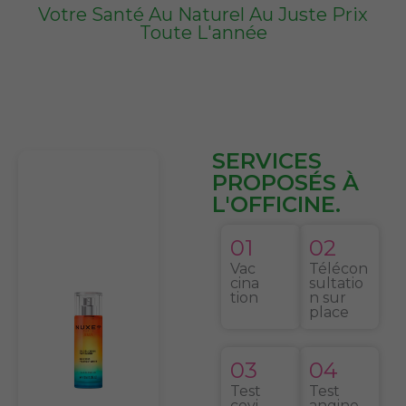
Votre Santé Au Naturel Au Juste Prix
Toute L'année
SERVICES
PROPOSÉS À
L'OFFICINE.
01
02
Vac
Télécon
cina
sultatio
tion
n sur
place
03
04
Test
Test
covi
angine