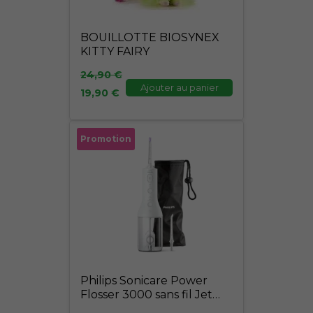
BOUILLOTTE BIOSYNEX
KITTY FAIRY
24,90
€
Ajouter au panier
19,90
€
Le
Le
Promotion
prix
prix
initial
actuel
était :
est :
89,00 €.
75,00 €.
Philips Sonicare Power
Flosser 3000 sans fil Jet
dentaire – Blanc