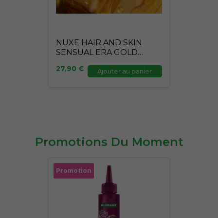
NUXE HAIR AND SKIN
SENSUAL ERA GOLD
100ML
27,90
€
Ajouter au panier
Promotions Du Moment
Le
Le
Promotion
prix
prix
initial
actuel
était :
est :
27,90 €.
24,90 €.