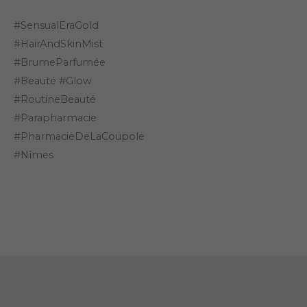
#SensualEraGold
#HairAndSkinMist
#BrumeParfumée
#Beauté #Glow
#RoutineBeauté
#Parapharmacie
#PharmacieDeLaCoupole
#Nîmes