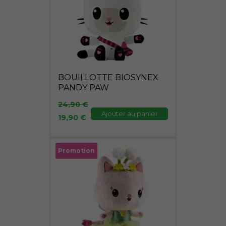
était :
est :
24,90 €.
19,90 €.
BOUILLOTTE BIOSYNEX
PANDY PAW
24,90
€
Ajouter au panier
19,90
€
Le
Le
Promotion
prix
prix
initial
actuel
était :
est :
24,90 €.
19,90 €.