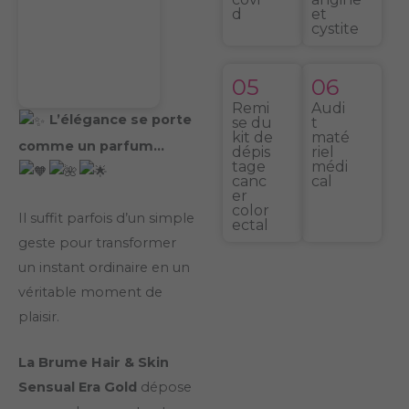
d
et
cystite
05
06
Remi
Audi
L’élégance se porte
se du
t
kit de
maté
comme un parfum…
dépis
riel
tage
médi
canc
cal
er
color
Il suffit parfois d’un simple
ectal
geste pour transformer
un instant ordinaire en un
véritable moment de
plaisir.
La Brume Hair & Skin
Sensual Era Gold
dépose