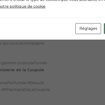
magie opérer.
notre politique de cookie
st souvent celui que l’on
Réglages
, une touche de lumière
ive qui vous accompagne
 la gamme corps parfumée
isterie de la Coupole
.
BrumeParfumée #Beauté
e #PharmacieDeLaCoupole