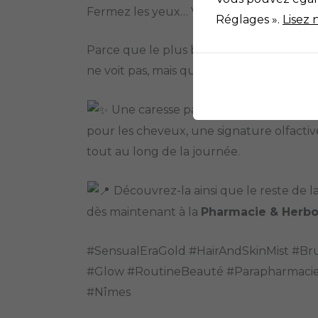
Fermez les yeux… Vaporisez… Laissez la 
Réglages ».
Lisez 
Parce que le plus beau des accessoires e
ne voit pas, mais que l’on ressent.
Une caresse parfumée pour la peau
pour les cheveux, une signature olfact
tout au long de la journée.
Découvrez-la ainsi que le reste de
dès maintenant à la
Pharmacie & Herbor
#SensualEraGold #HairAndSkinMist #
#Glow #RoutineBeauté #Parapharmaci
#Nîmes