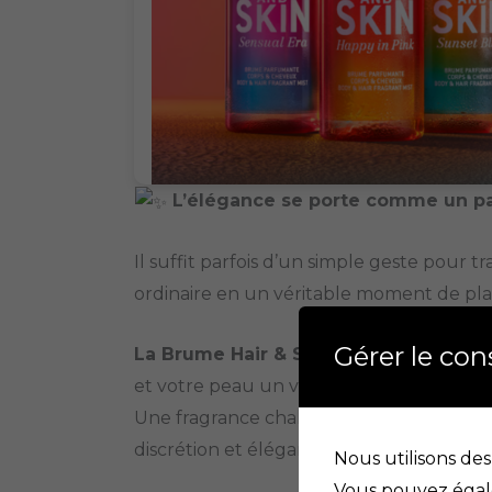
L’élégance se porte comme un 
Il suffit parfois d’un simple geste pour t
ordinaire en un véritable moment de plais
Gérer le co
La Brume Hair & Skin Sensual Era Gol
et votre peau un voile délicatement par
Une fragrance chaleureuse qui sublime 
discrétion et élégance.
Nous utilisons des
Vous pouvez égale