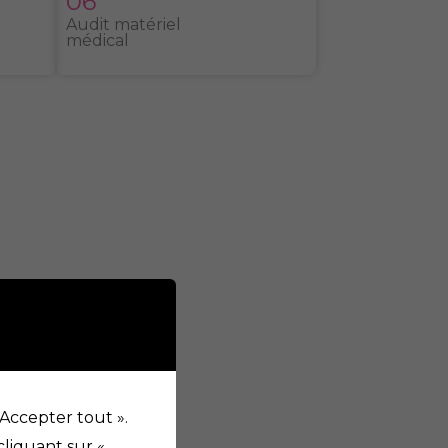
06
Audit matériel
médical
 Accepter tout ».
liquant sur «