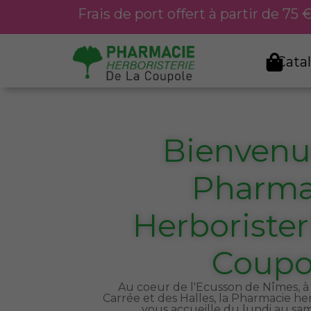
Aller
Frais de port offert à partir de 75
au
contenu
Cata
Bienvenue
Pharma
Herborister
Coupo
Au coeur de l'Ecusson de Nîmes, à 
Carrée et des Halles, la Pharmacie he
vous accueille du lundi au sa