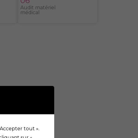
06
Audit matériel
médical
 Accepter tout ».
liquant sur «