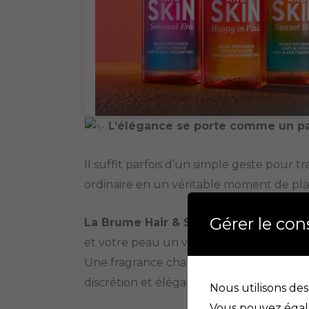
L’élégance se porte comme un 
Il suffit parfois d’un simple geste pour t
ordinaire en un véritable moment de plais
Gérer le co
La Brume Hair & Skin Sensual Era Gol
et votre peau un voile délicatement par
Une fragrance chaleureuse qui sublime 
discrétion et élégance.
Nous utilisons des
Vous pouvez égale