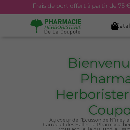
Aller
Frais de port offert à partir de 75
au
contenu
Cata
Bienvenue
Pharma
Herborister
Coupo
Au coeur de l'Ecusson de Nîmes, à 
Carrée et des Halles, la Pharmacie he
vous accueille du lundi au sa