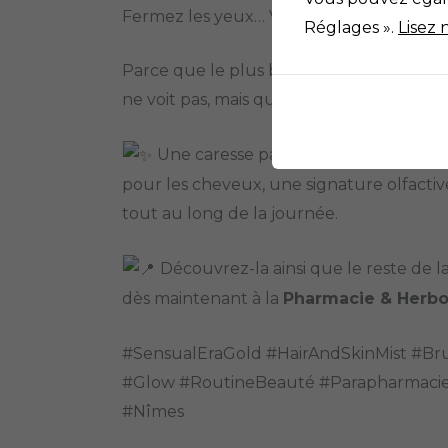
Fermez les yeux… Vaporisez… Laissez la 
Réglages ».
Lisez 
Parce que le plus beau des accessoires e
ne voit pas, mais que l’on ressent.
Une caresse parfumée pour la peau
pour les cheveux, une signature olfact
tout au long de la journée.
Découvrez-la ainsi que le reste de
dès maintenant à la
Pharmacie & Herbor
#SensualEraGold #HairAndSkinMist #
#Glow #RoutineBeauté #Parapharmaci
#Nîmes