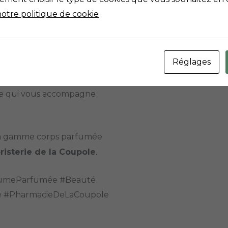
magie opérer.
notre politique de cookie
st souvent celui que l’on
Réglages
, une touche de lumière
ive qui vous accompagne
 la gamme corps parfumée
isterie de la Coupole
.
BrumeParfumée #Beauté
e #PharmacieDeLaCoupole