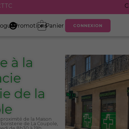
 €TTC
C
logue
Promotions
Panier
CONNEXION
0
 à la
cie
ie de la
le
proximité de la Maison
rboristerie de La Coupole,
medi de 8h30 à 19h