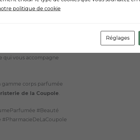
magie opérer.
notre politique de cookie
st souvent celui que l’on
Réglages
, une touche de lumière
ive qui vous accompagne
 la gamme corps parfumée
isterie de la Coupole
.
BrumeParfumée #Beauté
e #PharmacieDeLaCoupole