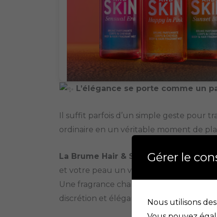
L’élégance se porte comme un 
Il suffit parfois d’un simple geste pour t
ordinaire en un véritable moment de plais
Gérer le co
La Brume Hair & Skin Sensual Era Gol
et votre peau un voile délicatement par
Une fragrance chaleureuse qui sublime 
discrétion et élégance.
Nous utilisons des
Vous pouvez égale