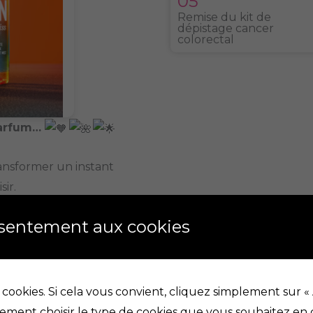
05
Remise du kit de
dépistage cancer
colorectal
parfum…
ransformer un instant
ir.
nsentement aux cookies
d
dépose sur vos cheveux
fumé, lumineux et raffiné.
votre présence avec
 cookies. Si cela vous convient, cliquez simplement sur «
ment choisir le type de cookies que vous souhaitez en c