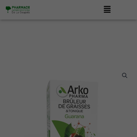
Aller
Menu
au
contenu
quantité
de
ARKO
BRULEUR
DE
GRAISSES
GUARANA
BTE
40