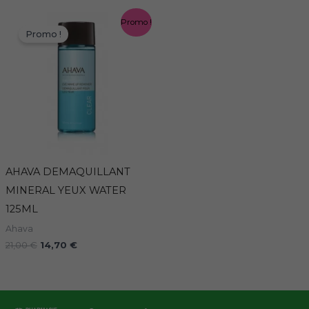
Le
Le
Promo !
prix
prix
Promo !
initial
actuel
était :
est :
21,00 €.
14,70 €.
AHAVA DEMAQUILLANT
MINERAL YEUX WATER
125ML
Ahava
21,00
€
14,70
€