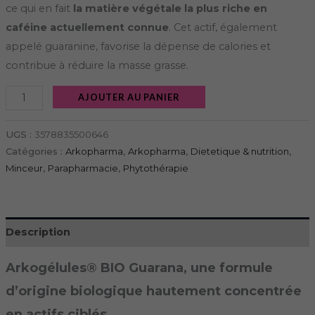
ce qui en fait
la matière végétale la plus riche en
caféine actuellement connue
. Cet actif, également
appelé guaranine, favorise la dépense de calories et
contribue à réduire la masse grasse.
AJOUTER AU PANIER
UGS :
3578835500646
Catégories :
Arkopharma
,
Arkopharma
,
Dietetique & nutrition
,
Minceur
,
Parapharmacie
,
Phytothérapie
Description
Arkogélules® BIO Guarana, une formule
d’origine biologique hautement concentrée
en actifs ciblés