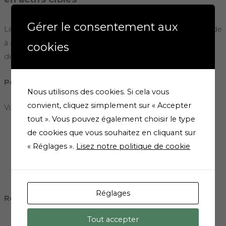
Gérer le consentement aux
Le Guarana favorise la combustion des graisses et vous aide
à atteindre votre objectif minceur. Il possède également
cookies
des propriétés tonifiantes.
Posologie
Nous utilisons des cookies. Si cela vous
convient, cliquez simplement sur « Accepter
Voie orale. Réservé à l’adulte.
tout ». Vous pouvez également choisir le type
de cookies que vous souhaitez en cliquant sur
Prendre
2 gélules
en une seule prise le matin au
« Réglages ».
Lisez notre politique de cookie
moment du repas avec un grand verre d’eau.
Ce complément alimentaire contient de la caféine
(33 mg pour 2 gélules).
Réglages
Recommandations d’usage
Tout accepter
Déconseillé aux femmes enceintes ou allaitantes.