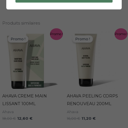
Produits similaires
Le
Le
Le
Le
Promo !
Promo !
prix
prix
prix
prix
Promo !
Promo !
initial
actuel
initial
actuel
était :
est :
était :
est :
18,00 €.
12,60 €.
16,00 €.
11,20 €.
AHAVA CREME MAIN
AHAVA PEELING CORPS
LISSANT 100ML
RENOUVEAU 200ML
Ahava
Ahava
18,00
€
12,60
€
16,00
€
11,20
€