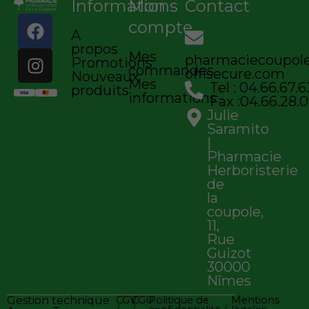
Informations
Mon
Contact
F
I
compte
A
a
n
propos
c
s
Mes
pharmaciecoupo
Promotions
commandes
e
t
offisecure.com
Nouveaux
Mes
Tel : 04.66.67.6
b
a
produits
informations
Fax :04.66.28.0
o
g
Julie
o
r
Saramito
k
a
|
Pharmacie
m
Herboristerie
de
la
coupole,
11,
Rue
Guizot
30000
Nîmes
Gestion technique
CGV
CGU
Politique de
Mentions