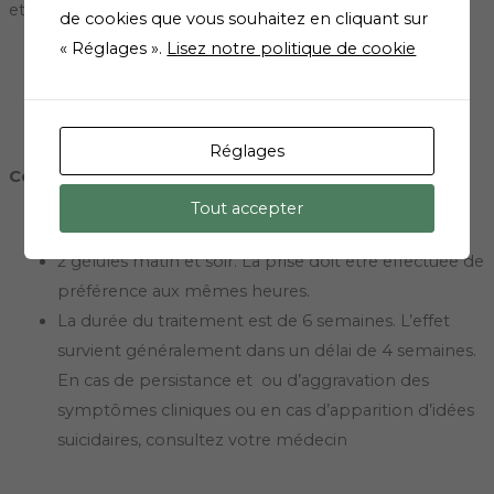
et transitoires.
de cookies que vous souhaitez en cliquant sur
« Réglages ».
Lisez notre politique de cookie
Réglages
Conseils d’utilisations
Tout accepter
2 gélules matin et soir. La prise doit être effectuée de
préférence aux mêmes heures.
La durée du traitement est de 6 semaines. L’effet
survient généralement dans un délai de 4 semaines.
En cas de persistance et ou d’aggravation des
symptômes cliniques ou en cas d’apparition d’idées
suicidaires, consultez votre médecin