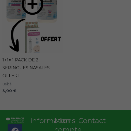
1+1= 1 PACK DE 2
SERINGUES NASALES
OFFERT
Bébé
3,90
€
Informations
Mon
Contact
F
I
compte