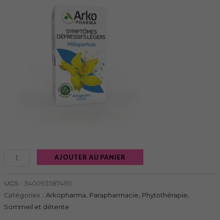
AJOUTER AU PANIER
UGS :
3400935874191
Catégories :
Arkopharma
,
Parapharmacie
,
Phytothérapie
,
Sommeil et détente