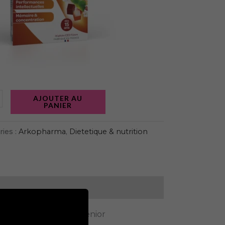
AJOUTER AU
Nouveau
PANIER
ies :
Arkopharma
,
Dietetique & nutrition
ET
ROGER GALLET
escents, adultes, et sénior
POP
CHERRY MARMELADE