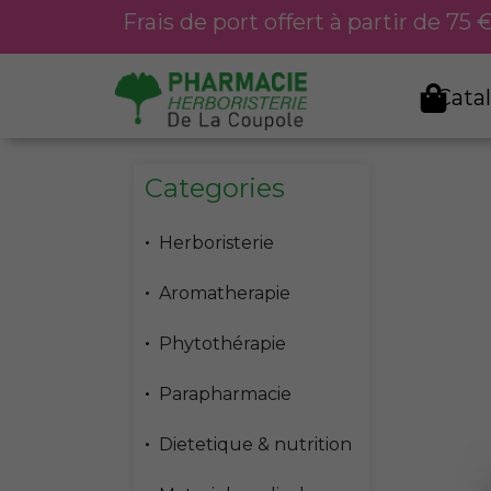
Aller
Frais de port offert à partir de 75
au
contenu
Cata
Categories
Herboristerie
Aromatherapie
Phytothérapie
Parapharmacie
Dietetique & nutrition