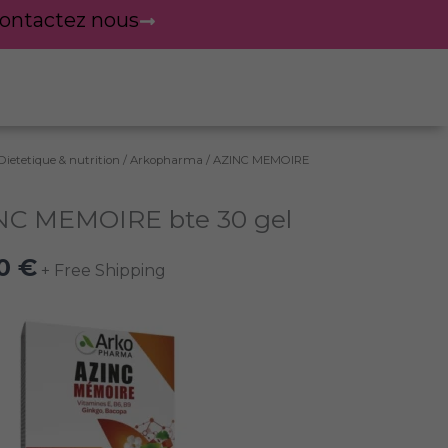
ontactez nous
Dietetique & nutrition
/
Arkopharma
/ AZINC MEMOIRE
té
l
NC MEMOIRE bte 30 gel
IRE
90
€
+ Free Shipping