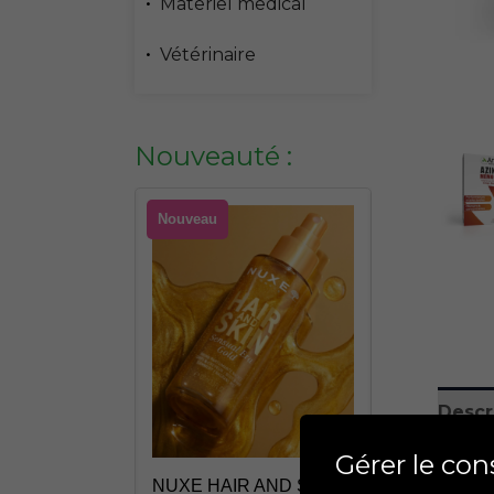
Materiel medical
Vétérinaire
Nouveauté :
Nouveau
Nouveau
Descr
R AND SKIN
ROGER GAL
Gérer le co
Optimi
 PINK 100ML
ROGER ROL
NUXE HAIR AND SKIN