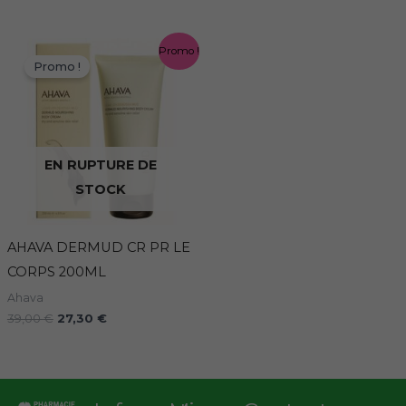
Le
Le
Promo !
prix
prix
Promo !
initial
actuel
était :
est :
39,00 €.
27,30 €.
EN RUPTURE DE
STOCK
AHAVA DERMUD CR PR LE
CORPS 200ML
Ahava
39,00
€
27,30
€