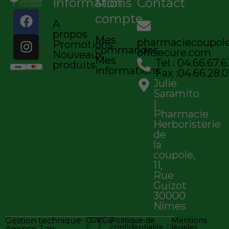
Informations
Mon
Contact
F
I
compte
A
a
n
propos
c
s
Mes
pharmaciecoupo
Promotions
commandes
e
t
offisecure.com
Nouveaux
Mes
Tel : 04.66.67.6
b
a
produits
informations
Fax :04.66.28.0
o
g
Julie
o
r
Saramito
k
a
|
Pharmacie
m
Herboristerie
de
la
coupole,
11,
Rue
Guizot
30000
Nîmes
Gestion technique
CGV
CGU
Politique de
Mentions
/
/
confidentialité /
légales
Agence Tag