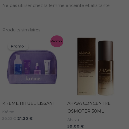
Ne pas utiliser chez la femme enceinte et allaitante.
Produits similaires
Le
Le
Promo !
prix
prix
Promo !
initial
actuel
était :
est :
26,50 €.
21,20 €.
KREME RITUEL LISSANT
AHAVA CONCENTRE
OSMOTER 30ML
Kréme
26,50
€
21,20
€
Ahava
59,00
€