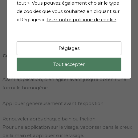
Texture résistante au sable
tout ». Vous pouvez également choisir le type
Délicatement parfumée
de cookies que vous souhaitez en cliquant sur
« Réglages ».
Lisez notre politique de cookie
Réglages
Conseils d’utilisations
Tout accepter
Avant application, bien agiter avant jusqu’à obtenir une
formule homogène.
Appliquer généreusement avant l’exposition.
Renouveler après chaque bain ou friction.
Pour une application sur le visage, vaporiser dans le creux
de la main et appliquer sur le visage.