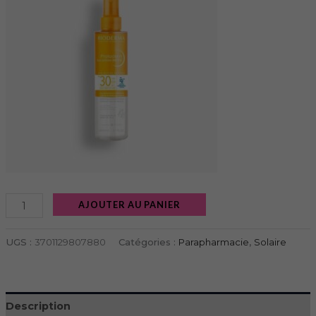
AJOUTER AU PANIER
UGS :
3701129807880
Catégories :
Parapharmacie
,
Solaire
Description