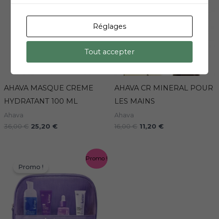
était :
est :
était :
est :
36,00 €.
25,20 €.
16,00 €.
11,20 €.
Réglages
Tout accepter
AHAVA MASQUE CREME
AHAVA CR MINERAL POUR
HYDRATANT 100 ML
LES MAINS
Ahava
Ahava
36,00
€
25,20
€
16,00
€
11,20
€
Le
Le
Promo !
prix
prix
Promo !
initial
actuel
était :
est :
26,50 €.
21,20 €.