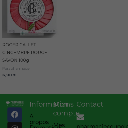
ROGER GALLET
GINGEMBRE ROUGE
SAVON 100g
Parapharmacie
6,90
€
Informations
Mon
Contact
F
I
compte
A
a
n
propos
c
s
Mes
pharmaciecoupo
Promotions