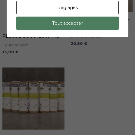
Réglages
santane gemmo Aubépine
Tout accepter
bio 30ml
RESCUE GOUTTES 10 ML
Gemmothérapie
20,50
€
Fleurs de bach
13,90
€