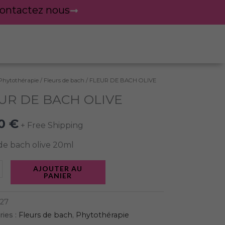
ontactez nous
Phytothérapie
/
Fleurs de bach
/ FLEUR DE BACH OLIVE
té
UR DE BACH OLIVE
R
90
€
+ Free Shipping
de bach olive 20ml
AJOUTER AU
PANIER
27
ies :
Fleurs de bach
,
Phytothérapie