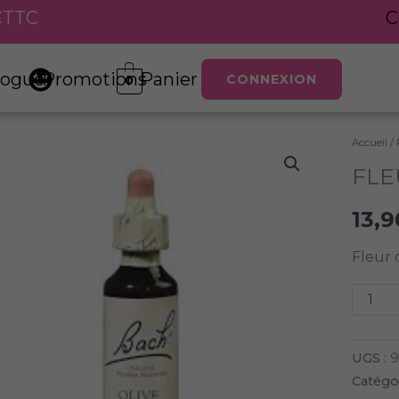
 €TTC
C
logue
Promotions
Panier
CONNEXION
0
Accueil
/
quanti
FLE
de
FLEU
13,
DE
BACH
Fleur 
OLIVE
UGS :
9
Catégor