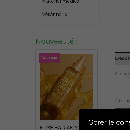
Materiel medical
Vétérinaire
Nouveauté :
Nouveau
Nouveau
Descr
Complé
Produi
R AND SKIN
ROGER GAL
Gérer le co
 PINK 100ML
ROGER ROL
NUXE HAIR AND SKIN