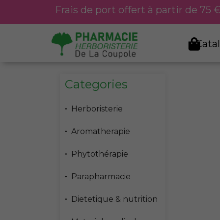
Aller
Frais de port offert à partir de 75
au
contenu
Cata
Categories
Herboristerie
Aromatherapie
Phytothérapie
Parapharmacie
Dietetique & nutrition