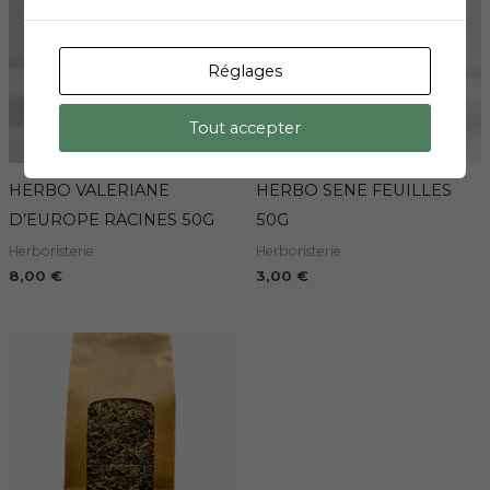
Réglages
Tout accepter
HERBO VALERIANE
HERBO SENE FEUILLES
D’EUROPE RACINES 50G
50G
Herboristerie
Herboristerie
8,00
€
3,00
€