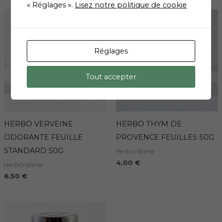
« Réglages ».
Lisez notre politique de cookie
Réglages
Tout accepter
HERBO VERVEINE
HERBO THYM DE
ODORANTE FEUILLE
PROVENCE FEUILLES 50G
STANDARD 50G
Herboristerie
4,00
€
Herboristerie
6,50
€