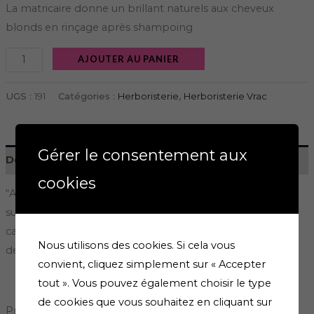
La matricaire donne un brillant naturels aux cheveux
blonds en rinçage après shampoing
AJOUTER AU PANIER
UGS :
191
Catégories :
Herboristerie
,
Herboristerie Vrac
Gérer le consentement aux
Description
cookies
“ATTENTION en AUCUN cas nos produits ne peuvent se
substituer au traitement prescrit par votre médecin” “En
cas de grossesse, allaitement, ou maladie chronique,
Nous utilisons des cookies. Si cela vous
demander conseil à la pharmacie”
convient, cliquez simplement sur « Accepter
tout ». Vous pouvez également choisir le type
de cookies que vous souhaitez en cliquant sur
Produits similaires