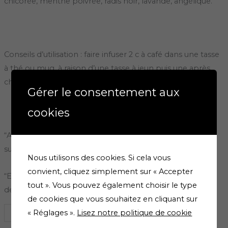
chicorée, menthe poivrée, radis noir, lavande, angélique.
Conseils d’utilisation : faire infuser 2 c à café dans une tasse
à thé ou mug, à raison d’une tasse à jeun puis une après
chaque repas
Gérer le consentement aux
cookies
“ATTENTION en AUCUN cas nos tisanes ne peuvent se
substituer au traitement prescrit par votre médecin”
Nous utilisons des cookies. Si cela vous
convient, cliquez simplement sur « Accepter
“En cas de grossesse, allaitement, ou maladie chronique,
tout ». Vous pouvez également choisir le type
demander conseil à la pharmacie”
de cookies que vous souhaitez en cliquant sur
« Réglages ».
Lisez notre politique de cookie
AJOUTER AU PANIER