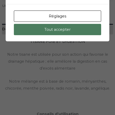
UGS :
19
Catégories :
Herboristerie
,
Tisane
Réglages
Description
Tout accepter
TISANE FOIE ET DIGESTION
Notre tisane est utilisée pour son action qui favorise le
drainage hépatique ; elle améliore la digestion en cas
d’excès alimentaire
Notre mélange est à base de romarin, ményanthes,
chicorée, menthe poivrée, radis noir, lavande, angélique.
Conseils d’utilisation