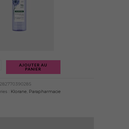
AJOUTER AU
PANIER
282770390285
ies :
Klorane
,
Parapharmacie
ET
MELADE