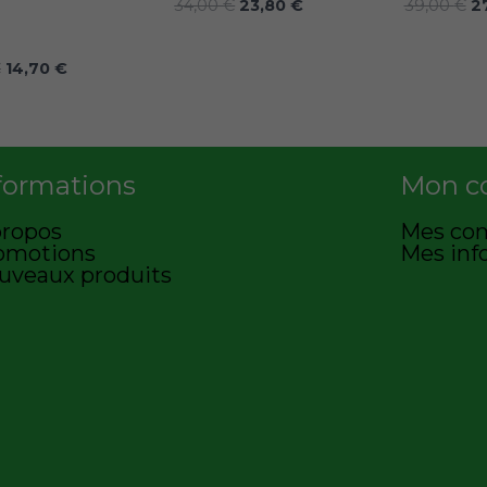
9
€
9
€
34,00
€
23,80
€
39,00
€
2
0
.
0
.
€
14,70
€
€
€
.
.
formations
Mon c
propos
Mes co
omotions
Mes inf
uveaux produits