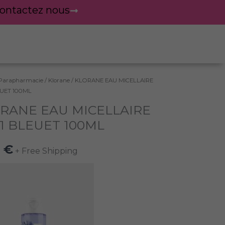
ontactez nous
Parapharmacie
/
Klorane
/ KLORANE EAU MICELLAIRE
té
EUET 100ML
RANE EAU MICELLAIRE
ANE
1 BLEUET 100ML
LAIRE
0
€
+ Free Shipping
ET