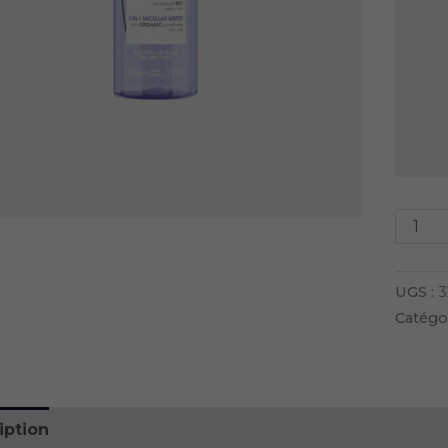
Nouveau
Nouveau
UGS :
3
Catégor
LET
ROGER GALLET
ROGER GALL
E DOUDOU
JASMIN LOLLIPOP
CHERRY MAR
iption