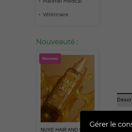
Materiel medical
Vétérinaire
Nouveauté :
Nouveau
Nouveau
Descr
Pour d
R AND SKIN
ROGER GAL
Gérer le co
 PINK 100ML
ROGER ROL
NUXE HAIR AND SKIN