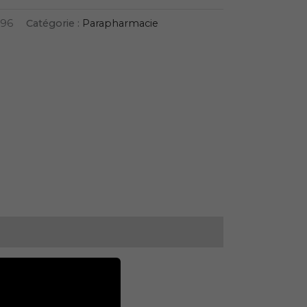
96
Catégorie :
Parapharmacie
Nouveau
ET
ROGER GALLET
POP
CHERRY MARMELADE