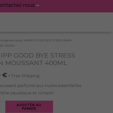
ontactez nous
Parapharmacie
/ KNEIPP GOOD BYE STRESS BAIN
té
NT 400ML
IPP GOOD BYE STRESS
P
N MOUSSANT 400ML
0
€
+ Free Shipping
S
oussant parfumé aux huiles essentielles
SANT
the aquatique et romarin
L
AJOUTER AU
PANIER