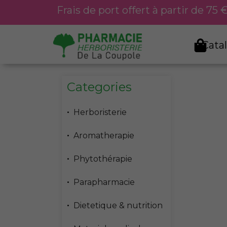
Aller
Frais de port offert à partir de 75
au
contenu
Cata
Categories
Herboristerie
Aromatherapie
Phytothérapie
Parapharmacie
Dietetique & nutrition