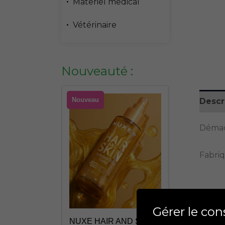
Materiel medical
Vétérinaire
Nouveauté :
Nouveau
Nouveau
Descr
Démaqu
Fabri
R AND SKIN
ROGER GAL
Produi
Gérer le co
 PINK 100ML
ROGER ROL
NUXE HAIR AND SKIN