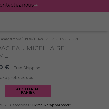
ontactez nous
Parapharmacie
/
Lierac
/ LIERAC EAU MICELLAIRE 200ML
té
RAC EAU MICELLAIRE
C
ML
60
€
LAIRE
+ Free Shipping
L
exe prébiotiques
AJOUTER AU
PANIER
206
Catégories :
Lierac
,
Parapharmacie