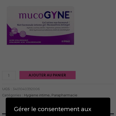
AJOUTER AU PANIER
UGS :
3401040392006
Catégories :
Hygiene intime
,
Parapharmacie
Gérer le consentement aux