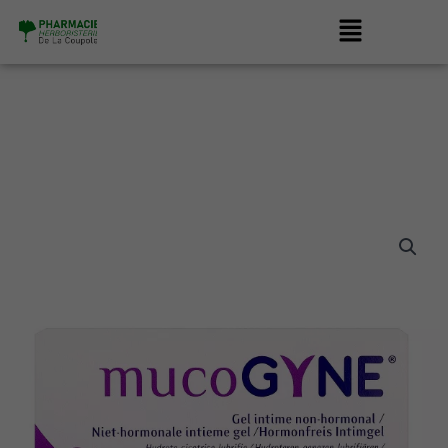
Aller
Menu
au
contenu
quantité
de
MUCOGYNE
GEL
INTIME
NON
HORMONAL
UNIDOSES
BTE