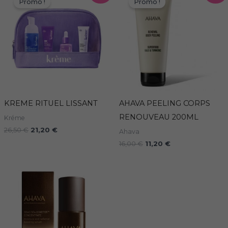
Promo !
Promo !
initial
actuel
initial
actuel
était :
est :
était :
est :
26,50 €.
21,20 €.
16,00 €.
11,20 €.
KREME RITUEL LISSANT
AHAVA PEELING CORPS
RENOUVEAU 200ML
Kréme
26,50
€
21,20
€
Ahava
16,00
€
11,20
€