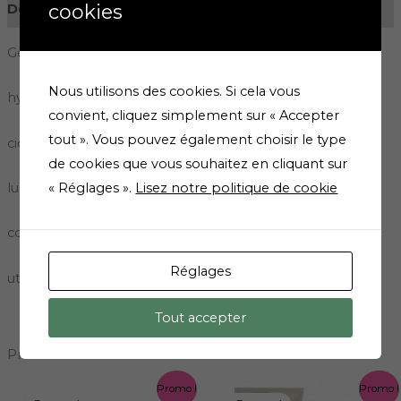
cookies
Description
Gel intime à base d’acide hyaluronique
Nous utilisons des cookies. Si cela vous
hydratant
convient, cliquez simplement sur « Accepter
tout ». Vous pouvez également choisir le type
cicatrisant
de cookies que vous souhaitez en cliquant sur
lubrifiant
« Réglages ».
Lisez notre politique de cookie
compatible avec les préservatifs
Réglages
utiliser 2 à 3 fois par semaine
Tout accepter
Produits similaires
Le
Le
Le
Le
Promo !
Promo !
prix
prix
prix
prix