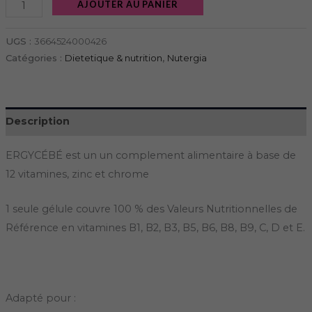
AJOUTER AU PANIER
UGS :
3664524000426
Catégories :
Dietetique & nutrition
,
Nutergia
Description
ERGYCÉBÉ est un un complement alimentaire à base de
12 vitamines, zinc et chrome
1 seule gélule couvre 100 % des Valeurs Nutritionnelles de
Référence en vitamines B1, B2, B3, B5, B6, B8, B9, C, D et E.
Adapté pour :