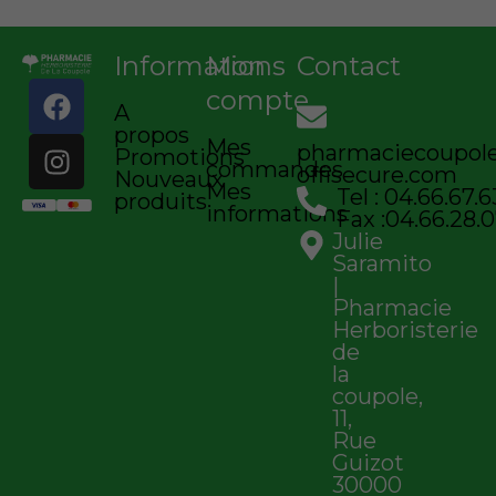
Informations
Mon
Contact
F
I
compte
A
a
n
propos
c
s
Mes
pharmaciecoupo
Promotions
commandes
e
t
offisecure.com
Nouveaux
Mes
Tel : 04.66.67.6
b
a
produits
informations
Fax :04.66.28.0
o
g
Julie
o
r
Saramito
k
a
|
Pharmacie
m
Herboristerie
de
la
coupole,
11,
Rue
Guizot
30000