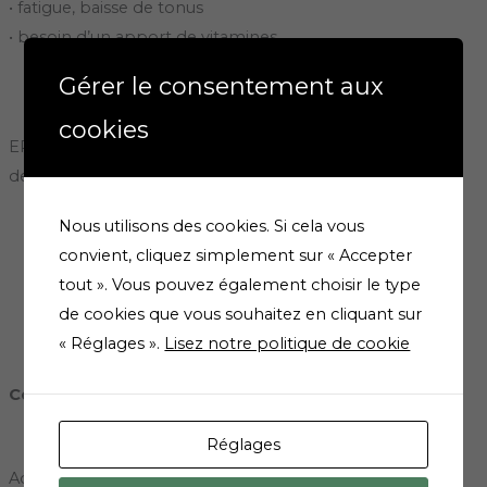
• fatigue, baisse de tonus
• besoin d’un apport de vitamines
Gérer le consentement aux
cookies
ERGYCEBE pourra être conseillé lors de fatigue ou baisse
de tonus et en cas de besoin d’un apport en vitamines
Nous utilisons des cookies. Si cela vous
convient, cliquez simplement sur « Accepter
tout ». Vous pouvez également choisir le type
de cookies que vous souhaitez en cliquant sur
« Réglages ».
Lisez notre politique de cookie
Conseils d’utilisations
Réglages
Adultes : 1 à 2 gélule(s) par jour au petit-déjeuner.