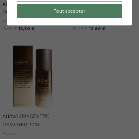
AHAVA CREME MINERALE
AHAVA BOUE MINERALE
Tout accepter
PIED 100ML
400G
Ahava
Ahava
19,00
€
13,30
€
18,00
€
12,60
€
AHAVA CONCENTRE
OSMOTER 30ML
Ahava