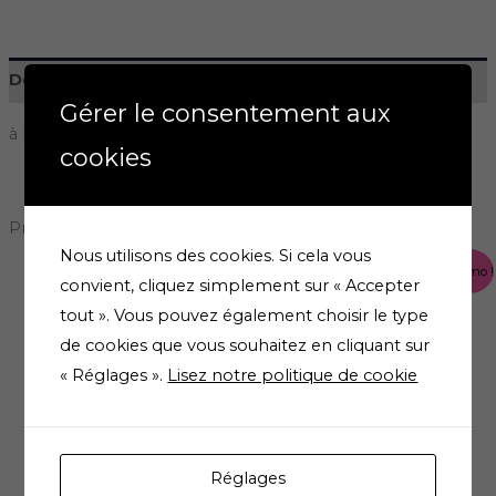
Description
Gérer le consentement aux
à base de rose
cookies
Produits similaires
Nous utilisons des cookies. Si cela vous
Le
Le
Le
Le
Promo !
Promo !
prix
prix
prix
prix
convient, cliquez simplement sur « Accepter
Promo !
Promo !
initial
actuel
initial
actuel
tout ». Vous pouvez également choisir le type
était :
est :
était :
est :
19,00 €.
13,30 €.
18,00 €.
12,60 €.
de cookies que vous souhaitez en cliquant sur
« Réglages ».
Lisez notre politique de cookie
Réglages