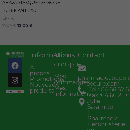
AHAVA MASQUE DE BOUE
PURIFIANT 125G
Ahava
19,00
€
13,30
€
Informations
Mon
Contact
F
I
compte
A
a
n
propos
c
s
Mes
pharmaciecoupo
Promotions
commandes
e
t
offisecure.com
Nouveaux
Mes
Tel : 04.66.67.6
b
a
produits
informations
Fax :04.66.28.0
o
g
Julie
o
r
Saramito
k
a
|
Pharmacie
m
Herboristerie