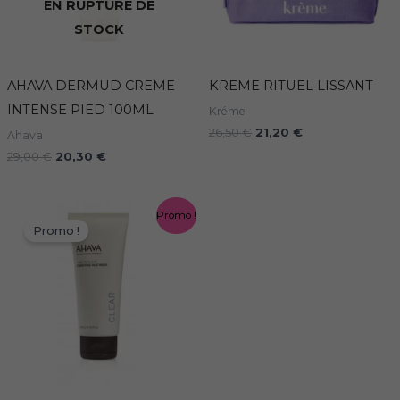
EN RUPTURE DE
STOCK
AHAVA DERMUD CREME
KREME RITUEL LISSANT
INTENSE PIED 100ML
Kréme
26,50
€
21,20
€
Ahava
29,00
€
20,30
€
Le
Le
Promo !
prix
prix
Promo !
initial
actuel
était :
est :
19,00 €.
13,30 €.