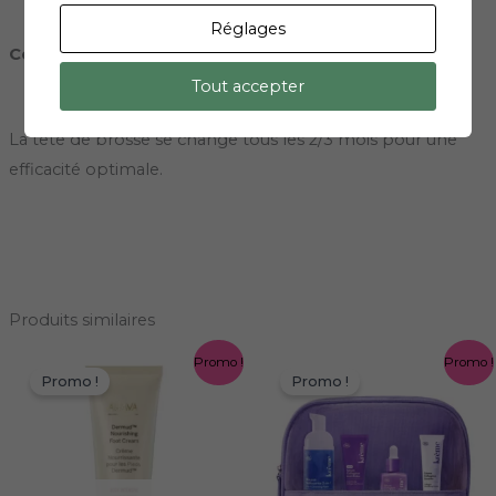
Réglages
Conseils d’utilisations
Tout accepter
La tête de brosse se change tous les 2/3 mois pour une
efficacité optimale.
Produits similaires
Le
Le
Le
Le
Promo !
Promo !
prix
prix
prix
prix
Promo !
Promo !
initial
actuel
initial
actuel
était :
est :
était :
est :
29,00 €.
20,30 €.
26,50 €.
21,20 €.