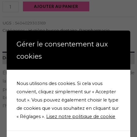
AJOUTER AU PANIER
UGS :
5404029303169
Catégories :
Hygiène bucco dentaire
,
Parapharmacie
Gérer le consentement aux
cookies
Description
Étui de 2 têtes de recharge pour la brosse à dents Sonic de
la marque Ortodont oral Care. En plastique recyclé, elles
Nous utilisons des cookies. Si cela vous
permettent de ne renouveler que 20% du poids de la
convient, cliquez simplement sur « Accepter
brosse à dents. Les filaments sont en nylon respecte
tout ». Vous pouvez également choisir le type
l’hygiène bucco dentaire.
de cookies que vous souhaitez en cliquant sur
« Réglages ».
Lisez notre politique de cookie