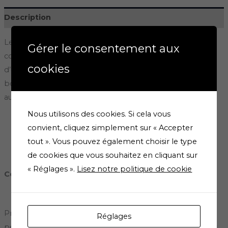
Description
Les gélules Phytostandard Cyprès et Echinacée Pileje
Gérer le consentement aux
constituent un complément alimentaire formulé à base
cookies
d’extraits de cyprès et d’échinacée recommandé pour
booster les défenses immunitaires de l’organisme et
augmenter les capacités de résistance aux virus.
Nous utilisons des cookies. Si cela vous
convient, cliquez simplement sur « Accepter
tout ». Vous pouvez également choisir le type
de cookies que vous souhaitez en cliquant sur
« Réglages ».
Lisez notre politique de cookie
Conseils d’utilisations
Prendre 6 à 8 comprimés par jour avec un verre d’eau,
Réglages
pendant 5 jours en traitement d’attaque ou 2 comprimés