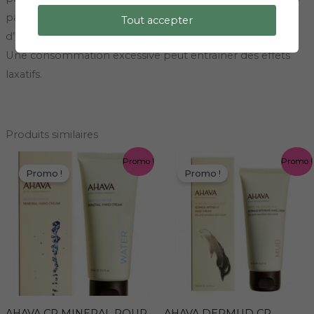
par jour, 4 jours par semaine pendant 1 mois en cure
Tout accepter
d’entretien.
Une consommation excessive peut entraîner des effets
laxatifs.
Produits similaires
Le
Le
Le
Le
Promo !
Promo !
prix
prix
prix
prix
Promo !
Promo !
initial
actuel
initial
actuel
était :
est :
était :
est :
16,00 €.
11,20 €.
27,00 €.
18,90 €.
AHAVA CR MINERAL POUR
AHAVA DERMUD CR