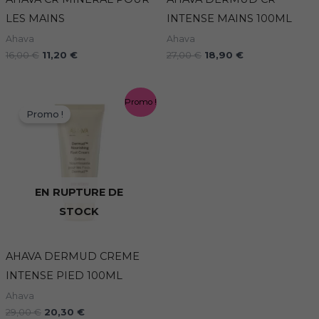
LES MAINS
INTENSE MAINS 100ML
Ahava
Ahava
16,00
€
11,20
€
27,00
€
18,90
€
Le
Le
Promo !
prix
prix
Promo !
initial
actuel
était :
est :
29,00 €.
20,30 €.
EN RUPTURE DE
STOCK
AHAVA DERMUD CREME
INTENSE PIED 100ML
Ahava
29,00
€
20,30
€