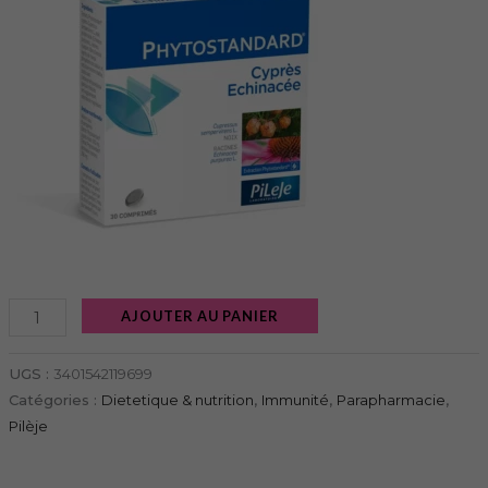
AJOUTER AU PANIER
UGS :
3401542119699
Catégories :
Dietetique & nutrition
,
Immunité
,
Parapharmacie
,
Pilèje