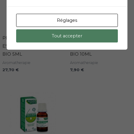
Réglages
Tout accepter
PHYTOSUN HUILE
PHYTOSUN HUILE
ESSENTIELLE HELICHRYSE
ESSENTIELLE TEA TREE
BIO 5ML
BIO 10ML
Aromatherapie
Aromatherapie
27,70
€
7,90
€