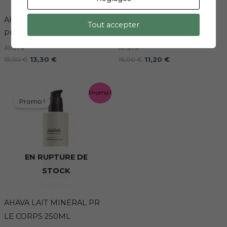
AHAVA MASQUE DE BOUE
AHAVA PEELING CORPS
Tout accepter
PURIFIANT 125G
RENOUVEAU 200ML
Ahava
Ahava
19,00
€
13,30
€
16,00
€
11,20
€
Le
Le
Promo !
prix
prix
Promo !
initial
actuel
était :
est :
34,00 €.
23,80 €.
EN RUPTURE DE
STOCK
AHAVA LAIT MINERAL PR
LE CORPS 250ML