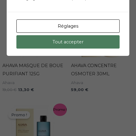
prix
prix
Promo !
initial
actuel
était :
est :
19,00 €.
13,30 €.
Réglages
Tout accepter
AHAVA MASQUE DE BOUE
AHAVA CONCENTRE
PURIFIANT 125G
OSMOTER 30ML
Ahava
Ahava
19,00
€
13,30
€
59,00
€
Le
Le
Promo !
prix
prix
Promo !
initial
actuel
était :
est :
21,00 €.
14,70 €.