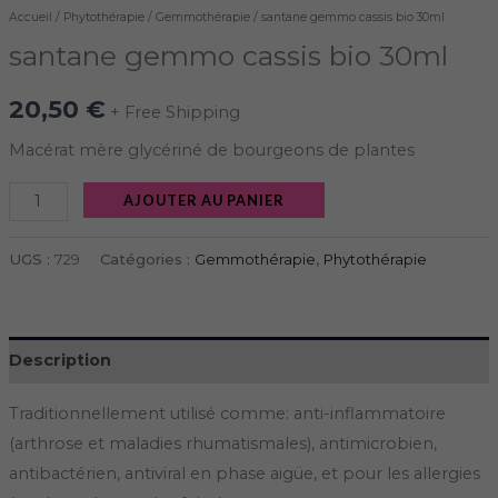
Accueil
/
Phytothérapie
/
Gemmothérapie
/ santane gemmo cassis bio 30ml
santane gemmo cassis bio 30ml
20,50
€
+ Free Shipping
Macérat mère glycériné de bourgeons de plantes
AJOUTER AU PANIER
UGS :
729
Catégories :
Gemmothérapie
,
Phytothérapie
Description
Traditionnellement utilisé comme: anti-inflammatoire
(arthrose et maladies rhumatismales), antimicrobien,
antibactérien, antiviral en phase aigüe, et pour les allergies