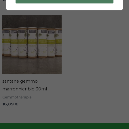
santane gemmo
marronnier bio 30ml
Gemmothérapie
18,09
€