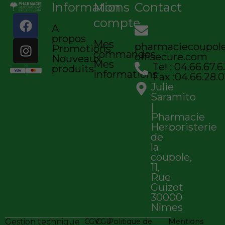
Informations
Mon
Contact
F
I
compte
A
a
n
propos
c
s
Mes
pharmaciecoupo
Promotions
commandes
e
t
offisecure.com
Nouveaux
Mes
Tel : 04.66.67.6
b
a
produits
informations
Fax :04.66.28.0
o
g
Julie
o
r
Saramito
k
a
|
Pharmacie
m
Herboristerie
de
la
coupole,
11,
Rue
Guizot
30000
Nîmes
Gestion technique
CGV
CGU
Politique de
Mentions