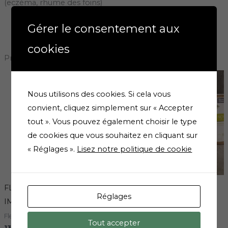
(eczéma, rhume des foins)
Gérer le consentement aux
cookies
Produits similaires
Nous utilisons des cookies. Si cela vous
convient, cliquez simplement sur « Accepter
tout ». Vous pouvez également choisir le type
de cookies que vous souhaitez en cliquant sur
« Réglages ».
Lisez notre politique de cookie
FLEUR DE BACH
santane gemmo pin
Réglages
IMPATIENS
sylvestre bio 30ml
Fleurs de bach
Gemmothérapie
Tout accepter
13,90
€
20,50
€